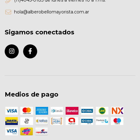
(11)4045-0185 de lunes a viernes 10 a 17hs.
hola@alberobellomayorista.com.ar
Sigamos conectados
Medios de pago