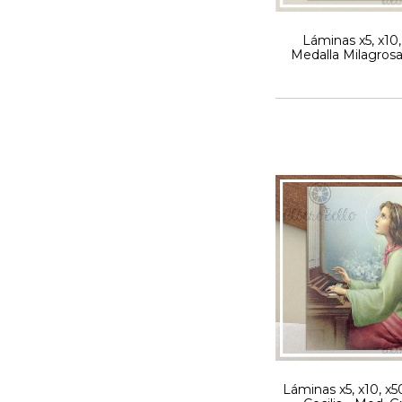
Láminas x5, x10,
Medalla Milagrosa
Grisolia
Láminas x5, x10, x5