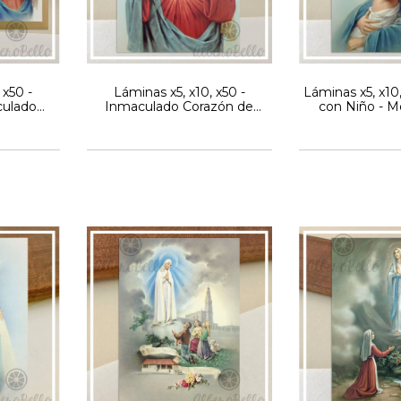
 x50 -
Láminas x5, x10, x50 -
Láminas x5, x10,
culado
Inmaculado Corazón de
con Niño - Mo
risolia
María - Mod. Grisolia