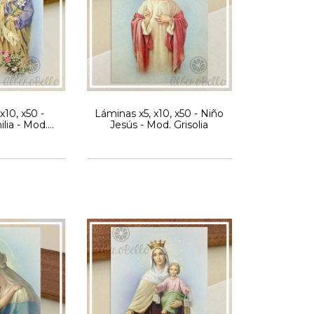
x10, x50 -
Láminas x5, x10, x50 - Niño
lia - Mod.
Jesús - Mod. Grisolia
lia