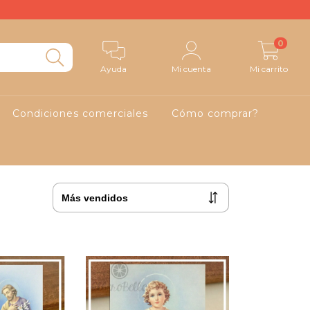
0
Ayuda
Mi cuenta
Mi carrito
Condiciones comerciales
Cómo comprar?