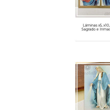
Láminas x5, x10,
Sagrado e Inma
Corazón - Mod. G