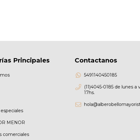
ías Principales
Contactanos
omos
5491140450185
(11)4045-0185 de lunes a 
17hs.
hola@alberobellomayoris
especiales
OR MENOR
s comerciales