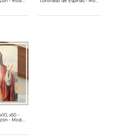
zón - Mod.
coronado de Espinas - Mod.
lia
Grisolia
x10, x50 -
zón - Mod.
lia