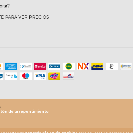
rar?
TE PARA VER PRECIOS
.
tón de arrepentimiento
 por este sitio
aceptás el uso de cookies
para agilizar tu experiencia de 