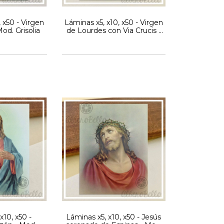
 x50 - Virgen
Láminas x5, x10, x50 - Virgen
od. Grisolia
de Lourdes con Via Crucis -
Mod. Grisolia
x10, x50 -
Láminas x5, x10, x50 - Jesús