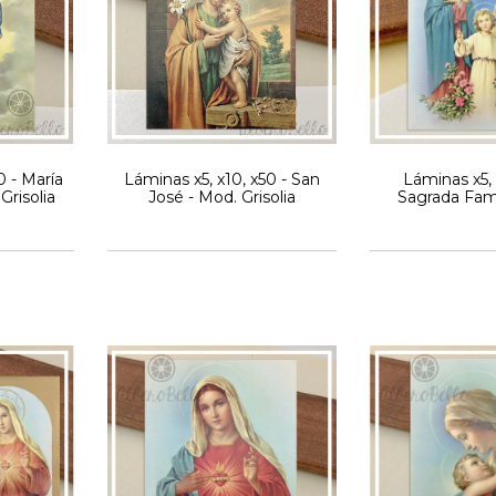
0 - María
Láminas x5, x10, x50 - San
Láminas x5, 
Grisolia
José - Mod. Grisolia
Sagrada Fami
Griso