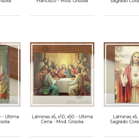
isolia
Francisco - Mod. Grisolia
Sagrado Cora
Griso
0 - Ultima
Láminas x5, x10, x50 - Ultima
Láminas x5, 
solia
Cena - Mod. Grisolia
Sagrado Cora
Griso