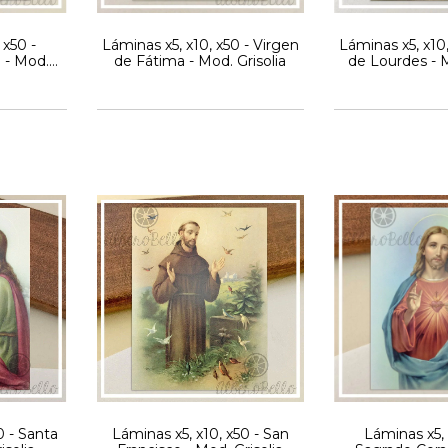
 x50 -
Láminas x5, x10, x50 - Virgen
Láminas x5, x10,
 - Mod.
de Fátima - Mod. Grisolia
de Lourdes - M
0 - Santa
Láminas x5, x10, x50 - San
Láminas x5, 