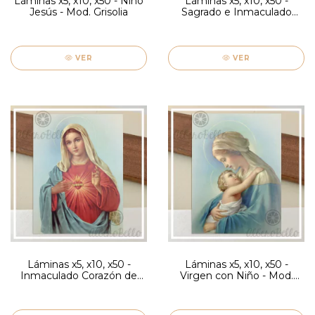
Láminas x5, x10, x50 - Niño
Láminas x5, x10, x50 -
Jesús - Mod. Grisolia
Sagrado e Inmaculado
Corazón - Mod. Grisolia
VER
VER
Láminas x5, x10, x50 -
Láminas x5, x10, x50 -
Inmaculado Corazón de
Virgen con Niño - Mod.
María - Mod. Grisolia
Grisolia