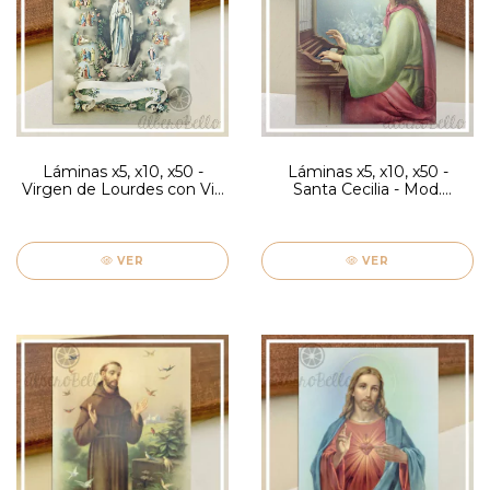
Láminas x5, x10, x50 -
Láminas x5, x10, x50 -
Virgen de Lourdes con Via
Santa Cecilia - Mod.
Crucis - Mod. Grisolia
Grisolia
VER
VER